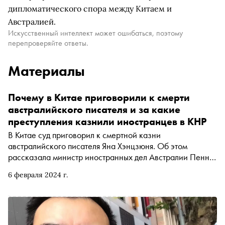
дипломатического спора между Китаем и
Австралией.
Искусственный интеллект может ошибаться, поэтому
перепроверяйте ответы.
Материалы
Почему в Китае приговорили к смерти
австралийского писателя и за какие
преступления казнили иностранцев в КНР
В Китае суд приговорил к смертной казни
австралийского писателя Яна Хэнцзюня. Об этом
рассказала министр иностранных дел Австралии Пенни
Вонг в соцсети Х (бывший Twitter). За какое
6 февраля 2024 г.
преступление Хэнцзюню назначили высшую меру
наказания и за что в КНР казнят туристов из других
стран — в материале «Сноба»