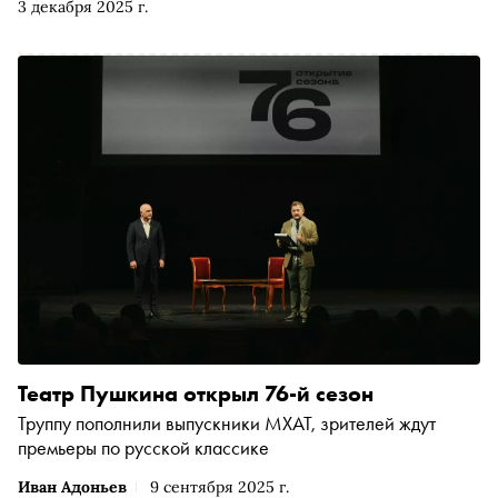
3 декабря 2025 г.
факел» о превратностях любви и русского идеализма,
мурашках и мечте о комедиях
Театр Пушкина открыл 76-й сезон
Труппу пополнили выпускники МХАТ, зрителей ждут
премьеры по русской классике
Иван Адоньев
9 сентября 2025 г.