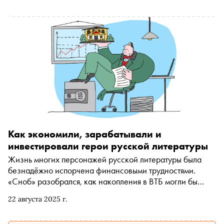
Как экономили, зарабатывали и
инвестировали герои русской литературы
Жизнь многих персонажей русской литературы была
безнадёжно испорчена финансовыми трудностями.
«Сноб» разобрался, как накопления в ВТБ могли бы
помочь Чичикову, Обломову, князю Мышкину, Аглае
22 августа 2025 г.
Епанчиной и Лопахину умножить их капиталы, если бы
все они жили в наше время