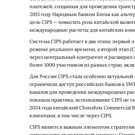
платежей, созданная для проведения трансг
2015 году Народным банком Китая как альт
цель CIPS — повысить роль китайской валют
международные расчеты для китайских комп
Система CIPS работает в два этапа: первый э
режиме реального времени, а второй этап (C
через центральный контрагент и расширил 
более 1000 участников из разных стран, вк
Для России CIPS стала особенно актуальной
ограничили доступ российских банков к SWI
каналов для проведения международных расч
показала практика, использование CIPS не г
2024 года китайский Chouzhou Commercial 
клиентами, в том числе через CIPS.
CIPS является важным элементом стратеги
зависимости от долларовой системы. Систем