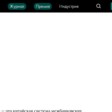
ы
Журнал
Премия
Индустрия
део
Город
IT-продукты
m) — это китайская система межбанковских