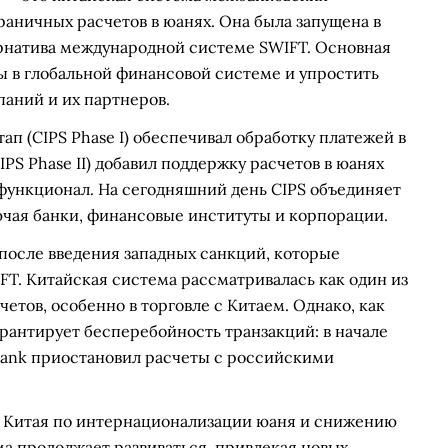
раничных расчетов в юанях. Она была запущена в
ернатива международной системе SWIFT. Основная
ы в глобальной финансовой системе и упростить
аний и их партнеров.
тап (CIPS Phase I) обеспечивал обработку платежей в
IPS Phase II) добавил поддержку расчетов в юанях
функционал. На сегодняшний день CIPS объединяет
лючая банки, финансовые институты и корпорации.
 после введения западных санкций, которые
FT. Китайская система рассматривалась как один из
етов, особенно в торговле с Китаем. Однако, как
арантирует бесперебойность транзакций: в начале
Bank приостановил расчеты с российскими
и Китая по интернационализации юаня и снижению
а продолжает развиваться, привлекая новых