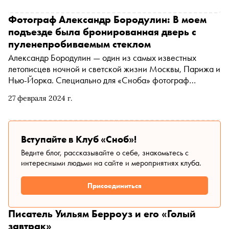
Фотограф Александр Бородулин: В моем
подъезде была бронированная дверь с
пуленепробиваемым стеклом
Александр Бородулин — один из самых известных
летописцев ночной и светской жизни Москвы, Парижа и
Нью-Йорка. Специально для «Сноба» фотограф
рассказал о легендарном Studio 54, работе с Уильямом
27 февраля 2024 г.
Берроузом и дружбе с Эдуардом Лимоновым
Вступайте в Клуб «Сноб»!
Ведите блог, рассказывайте о себе, знакомьтесь с
интересными людьми на сайте и мероприятиях клуба.
Присоединиться
Писатель Уильям Берроуз и его «Голый
завтрак»