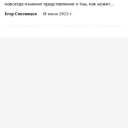
навсегда изменил представление о том, как может
выглядеть репортаж. Как писал Хантер Томпсон — в
Егор Спесивцев
18 июля 2023 г.
материале «Сноба»