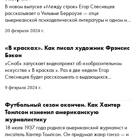
В новом выпуске «Между строк» Егор Спесивцев
рассказывает о Уильяме Берроузе — отце
американской психоделической литературы и одном из
главных писателей «разбитого» поколения
20 февраля 2024 г.
«В красках». Как писал художник Фрэнсис
Бэкон
«Сноб» запускает видеопроект об изобразительном
искусстве « В красках ». Раз в две недели Егор
Спесивцев будет рассказывать о выдающихся
художниках. В первом выпуске говорим про Фрэнсиса
9 февраля 2024 г.
Бэкона
Футбольный сезон окончен. Как Хантер
Томпсон изменил американскую
журналистику
18 июля 1937 года родился американский журналист и
писатель Хантер Томпсон. Он придумал жанр гонзо — и