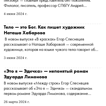
Гинзберг — главный представитель бит-поколения.
Филолог, писатель, профессор СПбГУ Андрей
Аствацатуров рассказал «Снобу» о конфликте между
4 июня 2024 г.
битниками и современной неолиберальной повесткой,
двух разных способах литературного протеста в США и
СССР и о том, стоит ли ждать появления новых бунтарей
Тело — это Бог. Как пишет художник
в литературе
Наташа Хабарова
В новом выпуске «В красках» Егор Спесивцев
рассказывает о Наташе Хабаровой — современной
художнице, которая на языке чужого тела говорит об
одиночестве, выгорании и удовольствии
3 июня 2024 г.
«Это я — Эдичка» — непонятый роман
Эдуарда Лимонова
В новом выпуске «Между строк» Егор Спесивцев
рассказывает об «Это я — Эдичка» — скандальном
первом романе Эдуарда Лимонова, содержание
которого большинство читателей поняли неправильно
26 марта 2024 г.