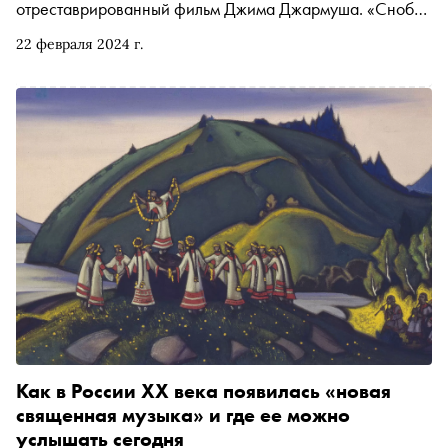
отреставрированный фильм Джима Джармуша. «Сноб»
рассказывает, чем заняться и куда сходить на
22 февраля 2024 г.
ближайшей неделе
Как в России XX века появилась «новая
священная музыка» и где ее можно
услышать сегодня