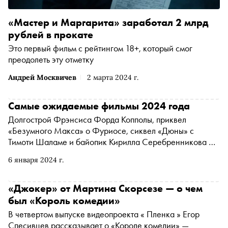
«Мастер и Маргарита» заработал 2 млрд
рублей в прокате
Это первый фильм с рейтингом 18+, который смог
преодолеть эту отметку
Андрей Москвичев
2 марта 2024 г.
Самые ожидаемые фильмы 2024 года
Долгострой Фрэнсиса Форда Копполы, приквел
«Безумного Макса» о Фуриосе, сиквел «Дюны» с
Тимоти Шаламе и байопик Кирилла Серебренникова —
«Сноб» собрал 28 потенциальных хитов, которые стоит
6 января 2024 г.
посмотреть в 2024 году
«Джокер» от Мартина Скорсезе — о чем
был «Король комедии»
В четвертом выпуске видеопроекта « Пленка » Егор
Спесивцев рассказывает о «Короле комедии» —