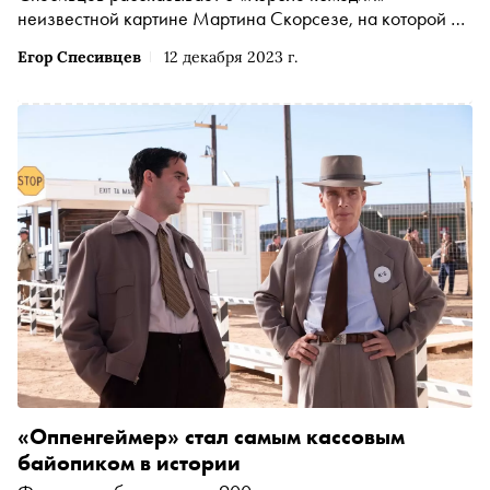
неизвестной картине Мартина Скорсезе, на которой во
многом основан фильм «Джокер» Тодда Филлипса. Что
Егор Спесивцев
12 декабря 2023 г.
общего у картин и почему «Король комедии» актуален
до сих пор — объясняем в видео
«Оппенгеймер» стал самым кассовым
байопиком в истории