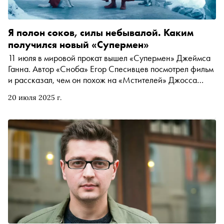
Я полон соков, силы небывалой. Каким
получился новый «Супермен»
11 июля в мировой прокат вышел «Супермен» Джеймса
Ганна. Автор «Сноба» Егор Спесивцев посмотрел фильм
и рассказал, чем он похож на «Мстителей» Джосса
Уидона, чем непохож на современные кинокомиксы и
20 июля 2025 г.
чего стоит ждать от киновселенной DC дальше (спойлер
— многого, если ничего не сломают)