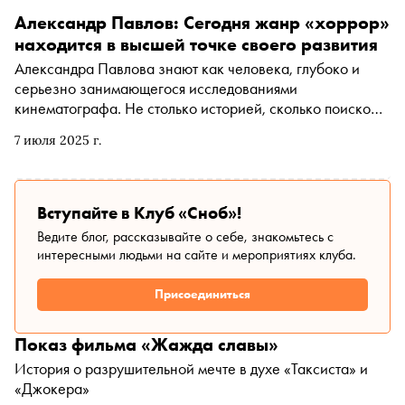
Александр Павлов: Сегодня жанр «хоррор»
находится в высшей точке своего развития
Александра Павлова знают как человека, глубоко и
серьезно занимающегося исследованиями
кинематографа. Не столько историей, сколько поиском
неожиданных смыслов в фильмах, которые мы смотрели
7 июля 2025 г.
сто раз — и посмотрим в сто первый, узнав, что думает о
них Павлов. Его новая книга неожиданно посвящена
исследованиям фильмов ужасов, она так и называется
«Исследования хоррора». Почему на эту тему мало
Вступайте в Клуб «Сноб»!
отечественных академических исследований, надо ли
Ведите блог, рассказывайте о себе, знакомьтесь с
читать Стивена Кинга и когда его, исследователя жанра,
интересными людьми на сайте и мероприятиях клуба.
последний раз напугал фильм ужасов, Павлов
рассказал «Снобу»
Присоединиться
Показ фильма «Жажда славы»
История о разрушительной мечте в духе «Таксиста» и
«Джокера»