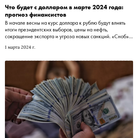
Что будет с долларом в марте 2024 года:
прогноз финансистов
В начале весны на курс доллара к рублю будут влиять
итоги президентских выборов, цены на нефть,
сокращение экспорта и угроза новых санкций. «Сноб»
выяснил у финансистов и аналитиков, сколько будет
1 марта 2024 г.
стоить американская валюта в марте 2024 года