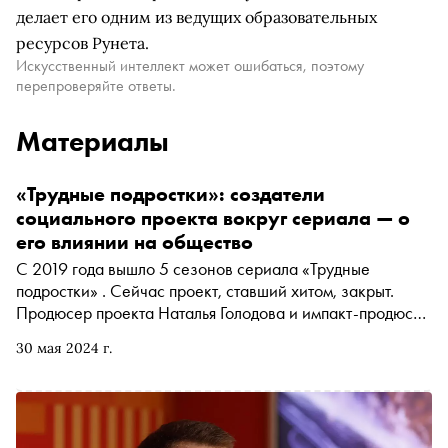
делает его одним из ведущих образовательных
ресурсов Рунета.
Искусственный интеллект может ошибаться, поэтому
перепроверяйте ответы.
Материалы
«Трудные подростки»: создатели
социального проекта вокруг сериала — о
его влиянии на общество
С 2019 года вышло 5 сезонов сериала «Трудные
подростки» . Сейчас проект, ставший хитом, закрыт.
Продюсер проекта Наталья Голодова и импакт-продюсер
Мария Залунина рассказали «Снобу» о том, как
30 мая 2024 г.
родителям стоит вести себя с проблемными
тинейджерами, на какие проекты о социальных
проблемах в России стоит обратить внимание и куда
подросток может обратиться за помощью в трудный
момент