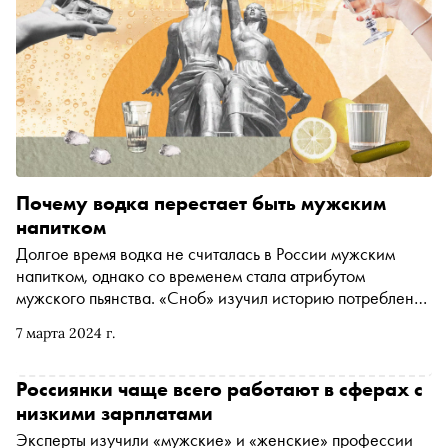
Почему водка перестает быть мужским
напитком
Долгое время водка не считалась в России мужским
напитком, однако со временем стала атрибутом
мужского пьянства. «Сноб» изучил историю потребления
водки и узнал у экспертов, почему количество
7 марта 2024 г.
россиянок, предпочитающих водку, будет расти, как это
связано с инфляцией, сменой поколений и стиранием
гендерных стереотипов
Россиянки чаще всего работают в сферах с
низкими зарплатами
Эксперты изучили «мужские» и «женские» профессии