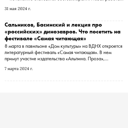
одного из самых популярных авторов этого жанра
31 мая 2024 г.
Андрея Журавлева «Как живые» позволяет не просто
узнать о диковинных позвоночных, но и увидеть их:
публикация задумана как галерея «портретов». «Сноб»
Сальников, Басинский и лекция про
узнал у ученого-палеонтолога, будет ли продолжение,
«российских» динозавров. Что посетить на
чем питались мегалодоны и возможно ли сегодня
фестивале «Самая читающая»
оживить мамонта
8 марта в павильоне «Дом культуры» на ВДНХ откроется
литературный фестиваль «Самая читающая». В нем
примут участие издательства «Альпина. Проза»,
«Абрикобукс» и «АСТ», писатели Алексей Варламов,
7 марта 2024 г.
Дмитрий Данилов и Павел Басинский. «Сноб» выбрал
самые интересные события