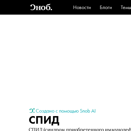
Новости
Блоги
Тем
Стиль
Ви
Создано с помощью Snob AI
СПИД
СПИД (синдром приобретенного иммунодефи