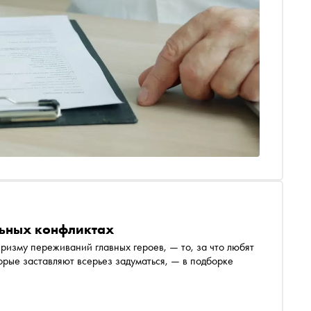
альных конфликтах
изму переживаний главных героев, — то, за что любят
орые заставляют всерьез задуматься, — в подборке