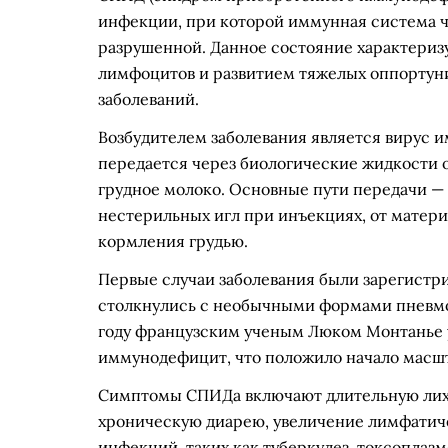
инфекции, при которой иммунная система ч
разрушенной. Данное состояние характери
лимфоцитов и развитием тяжелых оппортуни
заболеваний.
Возбудителем заболевания является вирус 
передается через биологические жидкости о
грудное молоко. Основные пути передачи —
нестерильных игл при инъекциях, от матери
кормления грудью.
Первые случаи заболевания были зарегистрир
столкнулись с необычными формами пневмо
году французским ученым Люком Монтанье 
иммунодефицит, что положило начало масш
Симптомы СПИДа включают длительную лихор
хроническую диарею, увеличение лимфатиче
инфекций, таких как туберкулез, токсоплаз