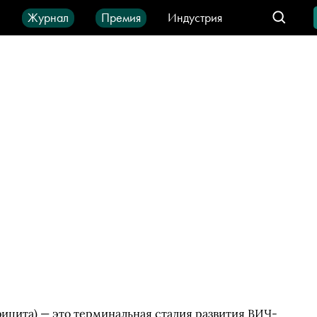
ы
Журнал
Премия
Индустрия
део
Город
IT-продукты
цита) — это терминальная стадия развития ВИЧ-