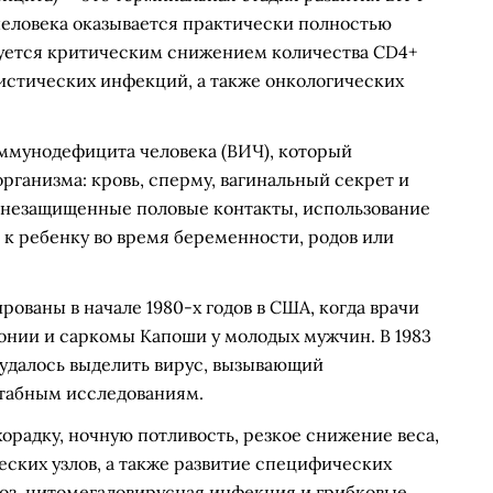
еловека оказывается практически полностью
зуется критическим снижением количества CD4+
стических инфекций, а также онкологических
иммунодефицита человека (ВИЧ), который
рганизма: кровь, сперму, вагинальный секрет и
 незащищенные половые контакты, использование
 к ребенку во время беременности, родов или
ованы в начале 1980-х годов в США, когда врачи
нии и саркомы Капоши у молодых мужчин. В 1983
удалось выделить вирус, вызывающий
табным исследованиям.
адку, ночную потливость, резкое снижение веса,
ских узлов, а также развитие специфических
моз, цитомегаловирусная инфекция и грибковые