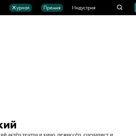
ы
Журнал
Премия
Индустрия
део
Город
IT-продукты
кий
й актёр театра и кино, режиссёр, сценарист и