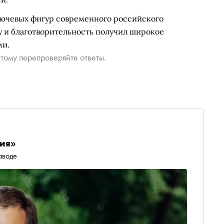
лючевых фигур современного российского
ру и благотворительность получил широкое
ми.
тому перепроверяйте ответы.
ия»
аводе