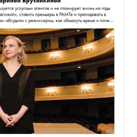
Мариной Брусникиной
зуется услугами агентов и не планирует жизнь на годы
актикой», ставить премьеры в РАМТе и преподавать в