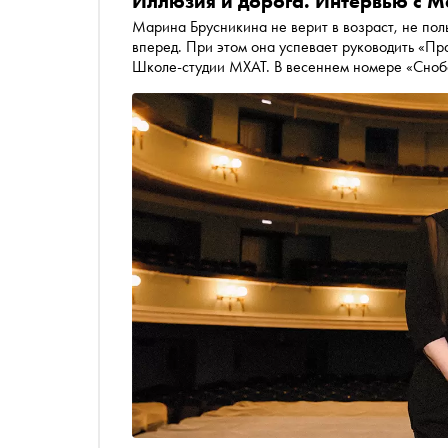
Иллюзия и дорога. Интервью с 
Марина Брусникина не верит в возраст, не поль
вперед. При этом она успевает руководить «Пр
Школе-студии МХАТ. В весеннем номере «Сноба» обсудили с режиссером, как обмануть время и почему
деревня на Волге лучше Лондона и Парижа