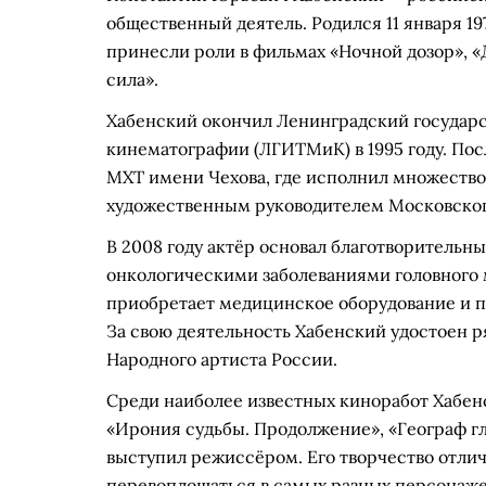
общественный деятель. Родился 11 января 19
принесли роли в фильмах «Ночной дозор», «
сила».
Хабенский окончил Ленинградский государс
кинематографии (ЛГИТМиК) в 1995 году. Посл
МХТ имени Чехова, где исполнил множество 
художественным руководителем Московского
В 2008 году актёр основал благотворительн
онкологическими заболеваниями головного 
приобретает медицинское оборудование и п
За свою деятельность Хабенский удостоен р
Народного артиста России.
Среди наиболее известных киноработ Хабенс
«Ирония судьбы. Продолжение», «Географ гл
выступил режиссёром. Его творчество отли
перевоплощаться в самых разных персонаже