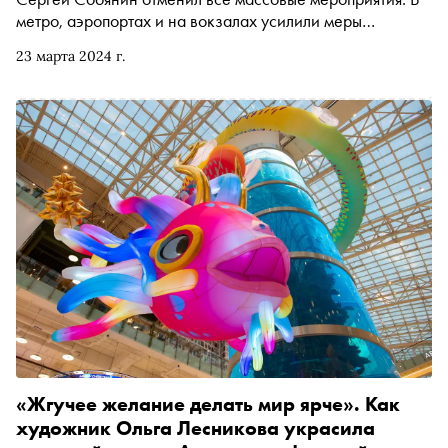
метро, аэропортах и на вокзалах усилили меры
безопасности. «Сноб» рассказывает, какие еще
23 марта 2024 г.
действия предприняли власти в столице в связи с атакой
террористов
«Жгучее желание делать мир ярче». Как
художник Ольга Лесникова украсила