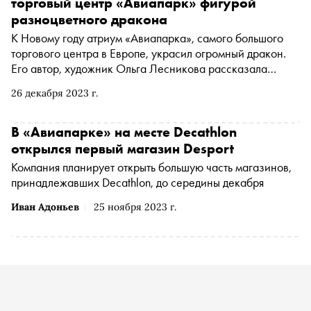
торговый центр «Авиапарк» фигурой
разноцветного дракона
К Новому году атриум «Авиапарка», самого большого
торгового центра в Европе, украсил огромный дракон.
Его автор, художник Ольга Лесникова рассказала
«Снобу», где искала вдохновение и в чем заключается
26 декабря 2023 г.
специфика установки арт-объектов в торговых центрах
В «Авиапарке» на месте Decathlon
открылся первый магазин Desport
Компания планирует открыть большую часть магазинов,
принадлежавших Decathlon, до середины декабря
Иван Адоньев
25 ноября 2023 г.