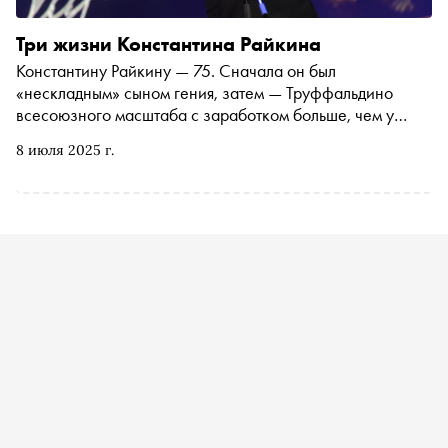
Три жизни Константина Райкина
Константину Райкину — 75. Сначала он был
«нескладным» сыном гения, затем — Труффальдино
всесоюзного масштаба с заработком больше, чем у
министра культуры, а сегодня — мудрый руководитель
8 июля 2025 г.
театра и наставник. Журналист Дмитрий Самойлов
рассказывает о трех этапах жизни Константина
Райкина, каждый из которых требовал огромной страсти,
таланта и готовности идти самым сложным путем