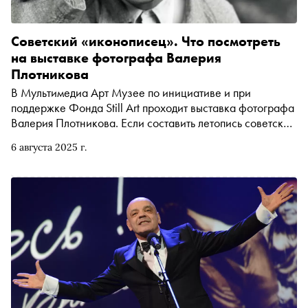
Советский «иконописец». Что посмотреть
на выставке фотографа Валерия
Плотникова
В Мультимедиа Арт Музее по инициативе и при
поддержке Фонда Still Art проходит выставка фотографа
Валерия Плотникова. Если составить летопись советской
культуры по лицам, то многие из них будут смотреть на
6 августа 2025 г.
нас с его фотографий. Владимир Высоцкий, Алиса
Фрейндлих, Михаил Барышников, Иннокентий
Смоктуновский — кажется, не было звезды театра и
кино, музыканта или дирижера, который не оказался бы
в его объективе