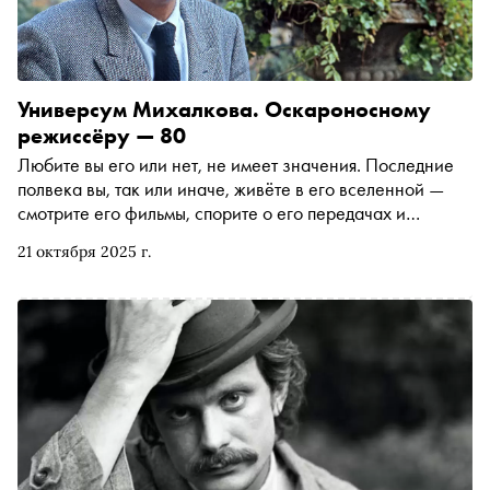
Универсум Михалкова. Оскароносному
режиссёру — 80
Любите вы его или нет, не имеет значения. Последние
полвека вы, так или иначе, живёте в его вселенной —
смотрите его фильмы, спорите о его передачах и
существуете в контексте, который он помогал
21 октября 2025 г.
формировать. К круглой дате Никита Михалков подошёл
в статусе фигуры громадной, противоречивой и
неизбежной. Колумнист «Сноба» Дмитрий Самойлов
разбирался, из чего состоит вселенная юбиляра — от
великих шедевров молодости до удивительных и почти
забытых фильмов