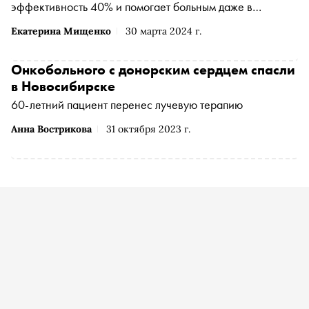
эффективность 40% и помогает больным даже в
терминальной стадии — сенсационную новость
Екатерина Мищенко
30 марта 2024 г.
сообщили многие российские СМИ, в том числе Первый
канал устами Елены Малышевой. «Сноб» разобрался,
какие виды вакцин от рака уже существуют, а каких
Онкобольного с донорским сердцем спасли
пока с нетерпением ждут пациенты и врачи
в Новосибирске
60-летний пациент перенес лучевую терапию
Анна Вострикова
31 октября 2023 г.