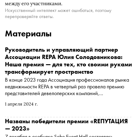
между его участниками.
Искусственный интеллект может ошибаться, поэтому
перепроверяйте ответы.
Материалы
Руководитель и управляющий партнер
Ассоциации REPA Юлия Солодовникова:
Наша премия — для тех, кто своими руками
трансформирует пространство
В конце 2023 года Ассоциация профессионалов рынка
недвижимости REPA в четвертый раз провела премию
представителей девелоперских компаний,
архитектурных бюро, брокеров и активных игроков
1 апреля 2024 г.
рынка недвижимости « REПУТАЦИЯ ». Руководитель и
управляющий партнер Ассоциации Юлия
Солодовникова рассказала «Снобу» о том, из чего
Названы победители премии «REПУТАЦИЯ
складывается репутация строительных компаний, как
— 2023»
сохранить ее в 2024 году, какие вызовы встают перед
7 декабря в особняке Soho Event Hall состоялась