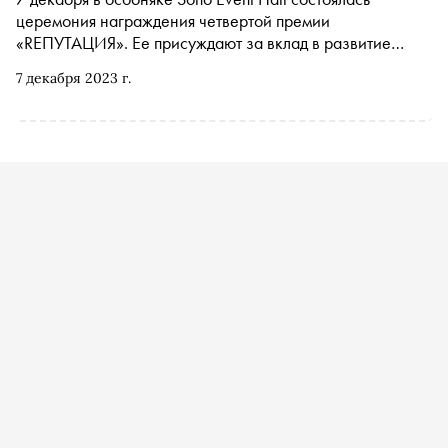
отраслью и что сегодня позволяет быть
церемония награждения четвертой премии
конкурентоспособным на рынке недвижимости
«RЕПУТАЦИЯ». Ее присуждают за вклад в развитие
отрасли недвижимости, личные и деловые качества
7 декабря 2023 г.
руководителей и команд