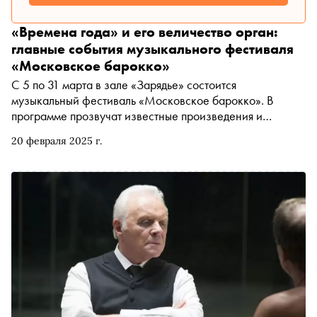
«Времена года» и его величество орган:
главные события музыкального фестиваля
«Московское барокко»
С 5 по 31 марта в зале «Зарядье» состоится
музыкальный фестиваль «Московское барокко». В
программе прозвучат известные произведения и
раритеты XVII–XVIII веков в исполнении выдающихся
20 февраля 2025 г.
музыкантов из России и других стран. Фестиваль станет
путеводителем по самому уникальному и загадочному
периоду в истории музыки — старинному и
одновременно современному, далекому и по-прежнему
актуальному сегодня. «Сноб» рассказывает, что
послушать на «Московском барокко»