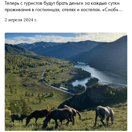
Теперь с туристов будут брать деньги за каждые сутки
проживания в гостиницах, отелях и хостелах. «Сноб»
рассказывает, сколько придется платить, кого освободят
2 апреля 2024 г.
от нового налога и на что пойдут эти деньги