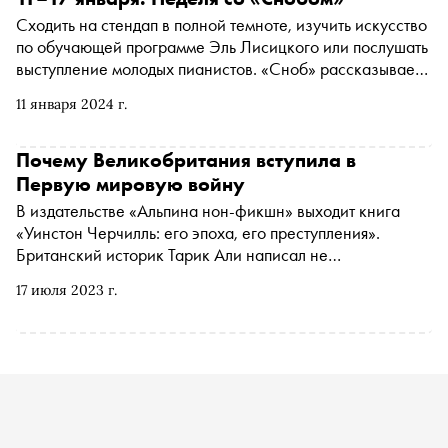
Сходить на стендап в полной темноте, изучить искусство
по обучающей программе Эль Лисицкого или послушать
выступление молодых пианистов. «Сноб» рассказывает,
чем заняться и куда сходить на ближайшей неделе
11 января 2024 г.
Почему Великобритания вступила в
Первую мировую войну
В издательстве «Альпина нон-фикшн» выходит книга
«Уинстон Черчилль: его эпоха, его преступления».
Британский историк Тарик Али написал не
комплементарную биографию, а историю об английском
17 июля 2023 г.
премьер-министре — человеке, допускавшем ошибки,
которые порой стояли тысячам людей жизни. «Сноб»
публикует отрывок из главы «"Великая" война»