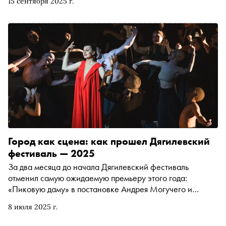
15 сентября 2025 г.
Город как сцена: как прошел Дягилевский
фестиваль — 2025
За два месяца до начала Дягилевский фестиваль
отменил самую ожидаемую премьеру этого года:
«Пиковую даму» в постановке Андрея Могучего и
Теодора Курентзиса перенесли на 2026 год. Но и без
8 июля 2025 г.
нее на фестивале было много премьер и концертов, не
говоря уже о бесчисленных мероприятиях