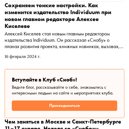
Фестивального клуба и параллельной программы
Сохраняем тонкие настройки. Как
«Горизонты Д». Специально для «Сноба» музыкальный
изменится издательство Individuum при
журналист Мария Невидимова рассказывает о самых
новом главном редакторе Алексее
ярких событиях Дягилевского-2025
Киселеве
Алексей Киселев стал новым главным редактором
издательства Individuum. Он рассказал «Снобу» о
планах развития проекта, книжных новинках, вызовах,
которые ставит перед человечеством искусственный
16 февраля 2024 г.
интеллект
Вступайте в Клуб «Сноб»!
Ведите блог, рассказывайте о себе, знакомьтесь с
интересными людьми на сайте и мероприятиях клуба.
Присоединиться
Чем заняться в Москве и Санкт-Петербурге
11–17 января. Неделя со «Снобом»