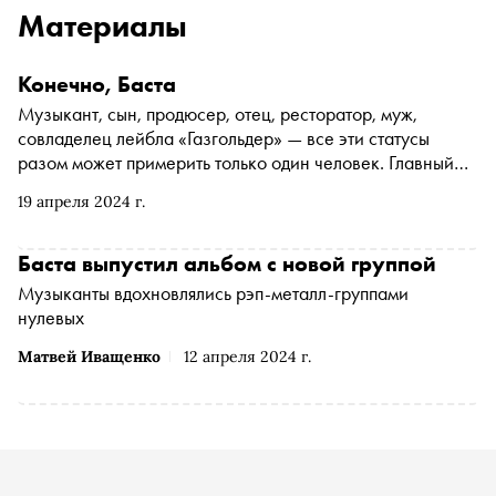
Материалы
Конечно, Баста
Музыкант, сын, продюсер, отец, ресторатор, муж,
совладелец лейбла «Газгольдер» — все эти статусы
разом может примерить только один человек. Главный
редактор журнала «Сноб» Никита Павлюк-Павлюченко
19 апреля 2024 г.
поймал Василия Вакуленко, или Басту, в дороге и
поговорил с ним о предстоящем концертном туре, новых
проектах и молодых музыкантах
Баста выпустил альбом с новой группой
Музыканты вдохновлялись рэп-металл-группами
нулевых
Матвей Иващенко
12 апреля 2024 г.