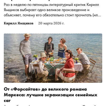
Раз в неделю по пятницам литературный критик Кирилл
Ямщиков выбирает одно великое произведение и
объясняет, почему его обязательно стоит прочитать (или
перечитать). В этот раз — «Сто лет одиночества»
Кирилл Ямщиков
20 марта 2026 г.
Габриэля Гарсиа Маркеса. Библия магического
реализма с убийствами копьём, инцестами, цыганами и
страданием от своей инаковости
От «Форсайтов» до великого романа
Маркеса: лучшие экранизации семейных
саг