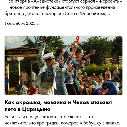
1 сентября в «Амедиатеке» стартует сериал «Форсайты»
— новое прочтение фундаментального произведения
британца Джона Голсуорси «Сага о Форсайтах»,
принёсшего ему Нобелевскую премию по литературе.
1 сентября 2025 г.
Большой текст писателя сперва родился из короткой
новеллы «Спасение Форсайта». А спустя время
обернулся внушительным литературным циклом про
несколько поколений прославленного рода. В честь
премьеры «Сноб» рассказывает про эту и другие
выдающиеся экранизации семейных саг
Как окрошка, мозаика и Чехов спасают
лето в Царицыно
Если вы все еще считаете, что «дача» — это
исключительно про грядки, комаров и бабушку в платке,