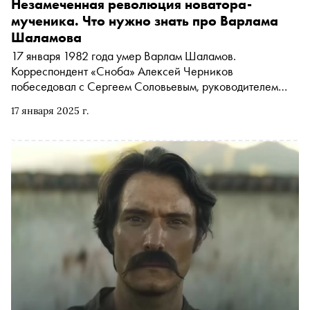
Незамеченная революция новатора-
мученика. Что нужно знать про Варлама
Шаламова
17 января 1982 года умер Варлам Шаламов.
Корреспондент «Сноба» Алексей Черников
побеседовал с Сергеем Соловьевым, руководителем
проекта Shalamov.ru и главным специалистом
17 января 2025 г.
Российского государственного архива социально-
политической истории, о том, какую революцию
Шаламов совершил в литературе, чем он отличается от
Фуко, как помогает противостоять «цифровому
концлагерю» и тотальному «Диснейленду», как
сохранить себя в нечеловеческих условиях и грозят ли
они нам в скором будущем