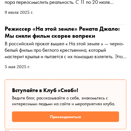
пора переосмыслить реальность. С 11 по 20 июля
фестиваль «Дачное Царицыно» превращает привычный
9 июля 2025 г.
пикник в культурный триатлон: от виброфонов и драм на
свежем воздухе до макраме, семейных рецептов счастья
и лекций о цифровом родительстве. Это тот случай,
Режиссер «На этой земле» Рената Джало:
когда формат «все и сразу» не раздражает, а
Мы сняли фильм скорее вопреки
неожиданно радует
В российский прокат вышел « На этой земле » — черно-
белый фильм про беглого крестьянина, который
мастерит крылья и пытается с их помощью взлететь. Это
амбициозный дебют выпускницы ВГИКа Ренаты Джало.
5 мая 2025 г.
Премьера фильма, продюсером которого стал Алексей
Учитель, прошла на кинофестивале «Маяк», после чего
его отобрали в программу Bright Future на фестивале в
Роттердаме. Катя Загвоздкина поговорила с
Вступайте в Клуб «Сноб»!
режиссером о сложном съемочном процессе,
Ведите блог, рассказывайте о себе, знакомьтесь с
сравнениях с Тарковским и тяге человека к полету
интересными людьми на сайте и мероприятиях клуба.
Присоединиться