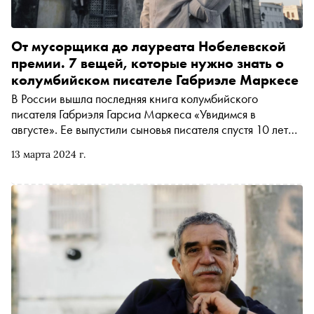
От мусорщика до лауреата Нобелевской
премии. 7 вещей, которые нужно знать о
колумбийском писателе Габриэле Маркесе
В России вышла последняя книга колумбийского
писателя Габриэля Гарсиа Маркеса «Увидимся в
августе». Ее выпустили сыновья писателя спустя 10 лет
после его смерти. «Сноб» рассказывает о семи вещах,
13 марта 2024 г.
которые нужно знать об авторе романа «Сто лет
одиночества»