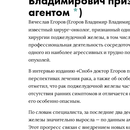
Владимирович при
агентом
*
)
Вячесла
в Егоров
(Егоров Владимир Владими
известный хирург-онколог, признанный одн
хирургии поджелудочной железы, в том числ
профессиональная деятельность сосредоточ
одного из наиболее агрессивных и трудно 
опухолей.
В интервью изданию «Сноб» доктор Егоров 
перспективах лечения рака, а также об осо
отметил, что рак поджелудочной железы част
отсутствия ранних симптомов и отличается 
его особенно опасным.
По словам специалиста, за последние два 
железы значительно выросла — по данным аме
Этот прогресс связан с внедрением новых 