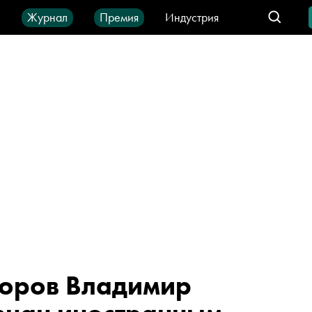
ы
Журнал
Премия
Индустрия
део
Город
IT-продукты
горов Владимир