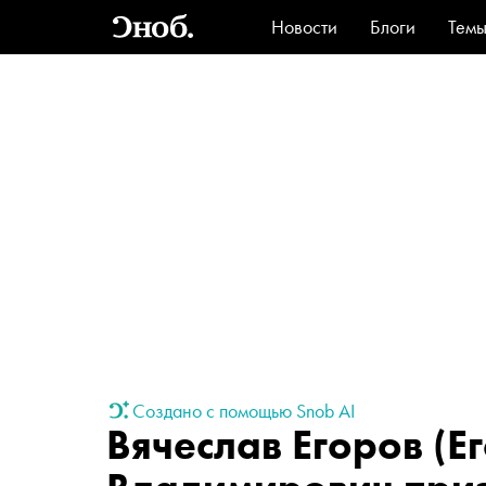
Новости
Блоги
Тем
Стиль
Ви
Создано с помощью Snob AI
Вячесла
в Егоров
(Е