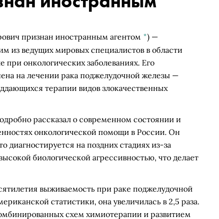
знан иностранным
рович признан иностранным агентом
*
)
—
им из ведущих мировых специалистов в области
е при онкологических заболеваниях. Его
ена на лечении рака поджелудочной железы —
поддающихся терапии видов злокачественных
подробно рассказал о современном состоянии и
бенностях онкологической помощи в России. Он
о диагностируется на поздних стадиях из-за
высокой биологической агрессивностью, что делает
десятилетия выживаемость при раке поджелудочной
риканской статистики, она увеличилась в 2,5 раза.
комбинированных схем химиотерапии и развитием