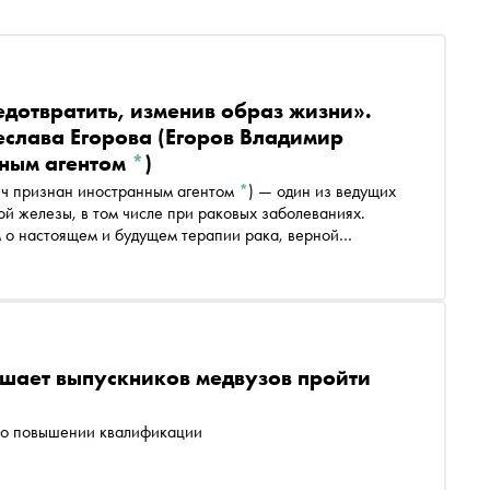
дотвратить, изменив образ жизни».
есла
ва Егорова
(Егоров Владимир
нным агентом
*
)
ич признан иностранным агентом
*
)
— один из ведущих
й железы, в том числе при раковых заболеваниях.
м о настоящем и будущем терапии рака, верной
 лечения рака в России
шает выпускников медвузов пройти
е о повышении квалификации