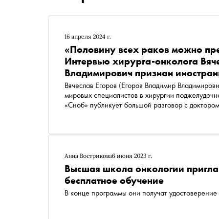
16 апреля 2024 г.
«Половину всех раков можно пре
Интервью хирурга-онколога Вяч
Владимирович признан иностра
Вячесла
в Егоров
(Егоров Владимир Владимиров
мировых специалистов в хирургии поджелудочно
«Сноб» публикует большой разговор с докторо
стратегии лечения заболевания и особенностях
Анна Вострикова
6 июня 2023 г.
Высшая школа онкологии пригла
бесплатное обучение
В конце программы они получат удостоверени