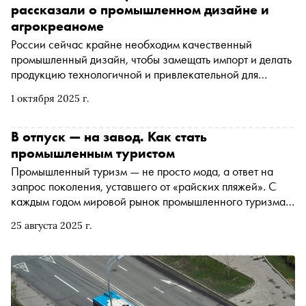
идентичность. «Сноб» побывал на промышленной
рассказали о промышленном дизайне и
экскурсии — рассказываем о том, как за тоннами
агрокреаноме
железа разглядеть судьбу страны, и почему заводская
России сейчас крайне необходим качественный
эстетика становится главным туристическим трендом
промышленный дизайн, чтобы замещать импорт и делать
продукцию технологичной и привлекательной для
покупателей. Лидеры индустрии, такие как «Ростех»,
1 октября 2025 г.
разрабатывают дизайн медицинского оборудования,
бытовой техники, мебели, машин и даже космических
кораблей. На «Российской креативной неделе»
В отпуск — на завод. Как стать
обсудили, как креатив улучшает продукцию и повышает
промышленным туристом
её конкурентоспособность
Промышленный туризм — не просто мода, а ответ на
запрос поколения, уставшего от «райских пляжей». С
каждым годом мировой рынок промышленного туризма
растет в среднем на 30%: все больше и больше людей
25 августа 2025 г.
хотят платить за уникальный опыт, а не за красивые
фото. Экскурсии на предприятия Ростеха предлагают и
то, и другое — увидеть то, что обычно скрыто, и уйти с
фотографиями, которые не сделаешь на Арбате