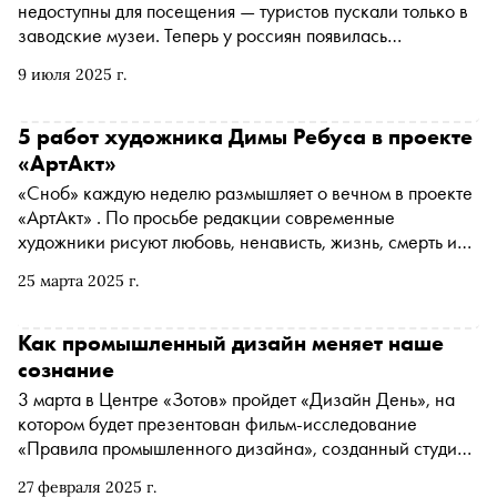
недоступны для посещения — туристов пускали только в
заводские музеи. Теперь у россиян появилась
возможность увидеть производственные процессы
9 июля 2025 г.
своими глазами
5 работ художника Димы Ребуса в проекте
«АртАкт»
«Сноб» каждую неделю размышляет о вечном в проекте
«АртАкт» . По просьбе редакции современные
художники рисуют любовь, ненависть, жизнь, смерть и
мечту
25 марта 2025 г.
Как промышленный дизайн меняет наше
сознание
3 марта в Центре «Зотов» пройдет «Дизайн День», на
котором будет презентован фильм-исследование
«Правила промышленного дизайна», созданный студией
2050.ЛАБ вместе с 12 авторитетными российскими
27 февраля 2025 г.
экспертами. Этот сектор становится важнейшим