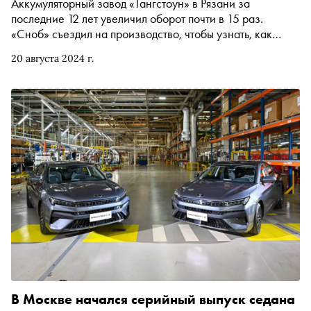
Аккумуляторный завод «Тангстоун» в Рязани за
последние 12 лет увеличил оборот почти в 15 раз.
«Сноб» съездил на производство, чтобы узнать, как
небольшое предприятие по изготовлению аккумуляторов
20 августа 2024 г.
превратилось в третье по размерам в стране
В Москве начался серийный выпуск седана