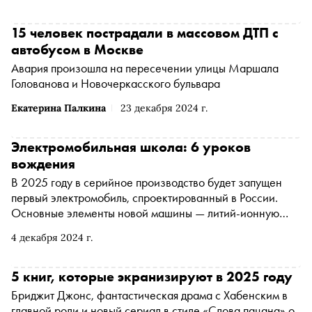
инструментом конкурентной борьбы, определяющим
успех компаний через инновационный подход к
15 человек пострадали в массовом ДТП с
пользовательскому опыту и эмоциям. «Сноб»
автобусом в Москве
разбирается, как промышленный дизайн помогает
Авария произошла на пересечении улицы Маршала
органично вписывать в окружающую среду предметы,
Голованова и Новочеркасского бульвара
адаптировать их под запросы общества и формировать
отношение к компании
Екатерина Палкина
23 декабря 2024 г.
Электромобильная школа: 6 уроков
вождения
В 2025 году в серийное производство будет запущен
первый электромобиль, спроектированный в России.
Основные элементы новой машины — литий-ионную
батарею и электродвигатель — изготовят на
4 декабря 2024 г.
предприятиях «Росатома», а сборку осуществят на
заводе «Москвич». Сегодня в России электрокары
занимают лишь 0,1% от автопарка. Это означает, перед
5 книг, которые экранизируют в 2025 году
проектом «Атом» — так будет называться новый
Бриджит Джонс, фантастическая драма с Хабенским в
электромобиль — открываются широкие перспективы:
главной роли и новый сериал в стиле «Слова пацана» о