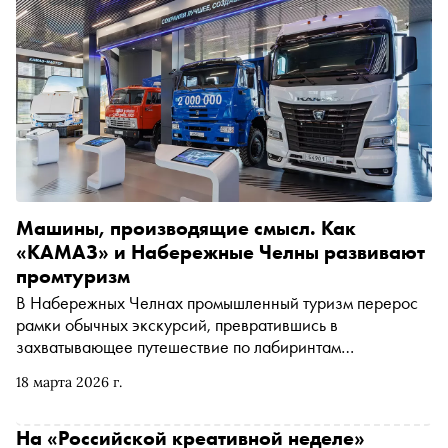
Машины, производящие смысл. Как
«КАМАЗ» и Набережные Челны развивают
промтуризм
В Набережных Челнах промышленный туризм перерос
рамки обычных экскурсий, превратившись в
захватывающее путешествие по лабиринтам
инженерной мысли. Через новый Визит-Центр
18 марта 2026 г.
«КАМАЗа», где исторический «первенец» 1976 года
соседствует с симуляторами раллийных грузовиков,
автозавод позволяет городу обрести новую
На «Российской креативной неделе»