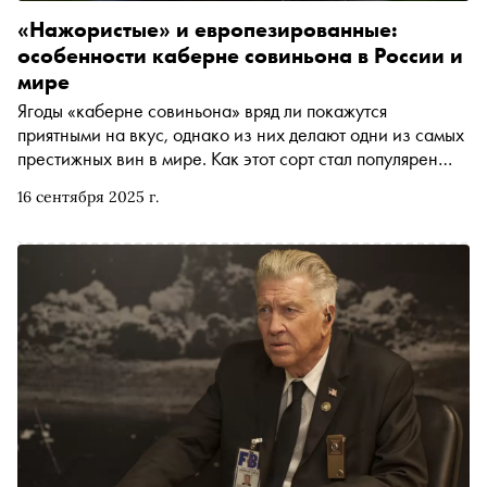
«Нажористые» и европезированные:
особенности каберне совиньона в России и
мире
Ягоды «каберне совиньона» вряд ли покажутся
приятными на вкус, однако из них делают одни из самых
престижных вин в мире. Как этот сорт стал популярен
благодаря насекомым, почему вино из него сильно
16 сентября 2025 г.
«вяжет» рецепторы и на какие российские вина с ним
стоит обратить внимание, — рассказываем в новом
тексте рубрики « Иностранцы в России »