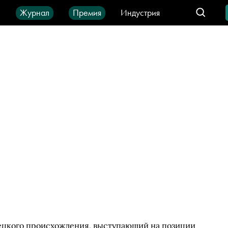
ы
Журнал
Премия
Индустрия
део
Город
IT-продукты
ецкого происхождения, выступающий на позиции