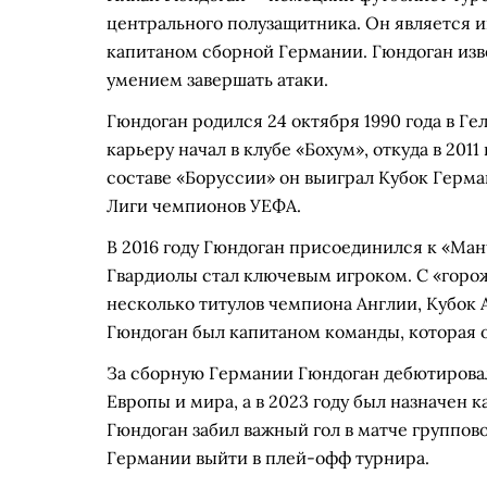
центрального полузащитника. Он является и
капитаном сборной Германии. Гюндоган изв
умением завершать атаки.
Гюндоган родился 24 октября 1990 года в Г
карьеру начал в клубе «Бохум», откуда в 201
составе «Боруссии» он выиграл Кубок Герма
Лиги чемпионов УЕФА.
В 2016 году Гюндоган присоединился к «Ман
Гвардиолы стал ключевым игроком. С «горо
несколько титулов чемпиона Англии, Кубок 
Гюндоган был капитаном команды, которая 
За сборную Германии Гюндоган дебютировал 
Европы и мира, а в 2023 году был назначен
Гюндоган забил важный гол в матче группов
Германии выйти в плей-офф турнира.