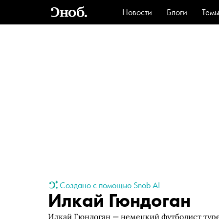
Новости
Блоги
Тем
Стиль
Ви
Создано с помощью Snob AI
Илкай Гюндоган
Илкай Гюндоган — немецкий футболист тур