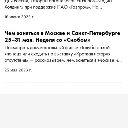
Дня России, который организовал «Газпром-Медиа
Холдинг» при поддержке ПАО «Газпром». На
мероприятии выступили более 20 звездных артистов и
16 июня 2023 г.
блогеров, были установлены новые спортивные рекорды,
а для посетителей организовали интерактивные мастер-
классы
Чем заняться в Москве и Санкт-Петербурге
25–31 мая. Неделя со «Снобом»
Посмотреть документальный фильм «Голубоглазый
японец» или сходить на выставку «Краткая история
отсутствия» — рассказываем, чем заняться в Москве и
Санкт-Петербурге на ближайшей неделе
25 мая 2023 г.