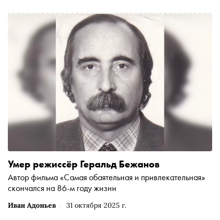
основатель бюро «Студия 44» Никита Явейн, чьи работы
того периода были в числе прочих представлены на этой
экспозиции, рассказал «Снобу» о том, стала ли
перестройка катастрофой для внешнего облика
Северной столицы, почему градозащитники — не всегда
полезные и компетентные люди, чем отличаются
ленинградские панельки от любых других, и из-за чего
многие здания, построенные в 90-х, настолько
безвкусны
Умер режиссёр Геральд Бежанов
Автор фильма «Самая обаятельная и привлекательная»
скончался на 86-м году жизни
Иван Адоньев
31 октября 2025 г.