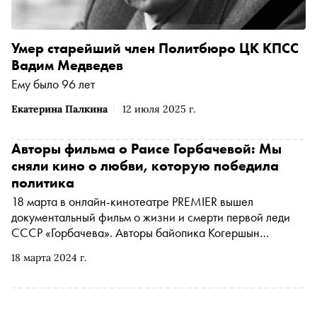
Умер старейший член Политбюро ЦК КПСС
Вадим Медведев
Ему было 96 лет
Екатерина Палкина
12 июля 2025 г.
Авторы фильма о Раисе Горбачевой: Мы
сняли кино о любви, которую победила
политика
18 марта в онлайн-кинотеатре PREMIER вышел
документальный фильм о жизни и смерти первой леди
СССР «Горбачева». Авторы байопика Когершын
Сагиева и Родион Чепель снимали его три года,
18 марта 2024 г.
обращались к архивам и даже восстановили с помощью
нейросетей голос Горбачевой для озвучки ее дневников.
Они рассказали «Снобу» о том, каким человеком на
самом деле была Раиса Максимовна, влияла ли она на