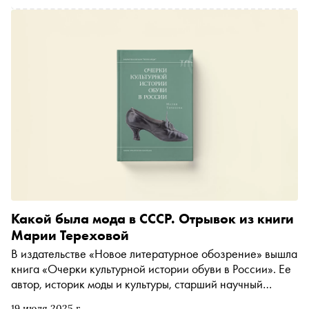
Какой была мода в СССР. Отрывок из книги
Марии Тереховой
В издательстве «Новое литературное обозрение» вышла
книга «Очерки культурной истории обуви в России». Ее
автор, историк моды и культуры, старший научный
сотрудник Государственного музея истории Санкт-
19 июля 2025 г.