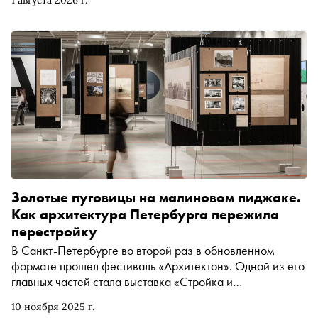
1 августа 2026 г.
мистическая картина, которую принято
противопоставлять более известному «Господину
оформителю». Специально для «Сноба» ведущий
телеграм-канала Sobolev//Music Олег Соболев
разбирается, как Сергей Курёхин превратил саундтрек
фильма в голос тревоги и страха — и почему
своеобразным противоядием этой музыке стала песня
мексикано-американской певицы Лидии Мендозы
Золотые пуговицы на малиновом пиджаке.
Как архитектура Петербурга пережила
перестройку
В Санкт-Петербурге во второй раз в обновленном
формате прошел фестиваль «Архитектон». Одной из его
главных частей стала выставка «Стройка и
перестройка», посвященная архитектуре Ленинграда —
10 ноября 2025 г.
Санкт-Петербурга 1980-1990-х. Архитектор и