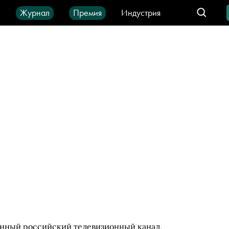
ы
Журнал
Премия
Индустрия
део
Город
IT-продукты
енный российский телевизионный канал,