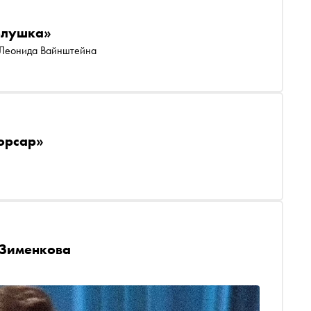
олушка»
 Леонида Вайнштейна
орсар»
 Зименкова