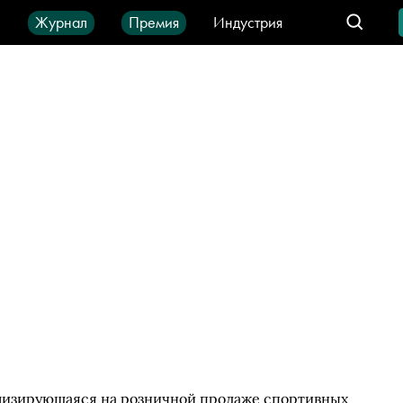
ы
Журнал
Премия
Индустрия
део
Город
IT-продукты
ализирующаяся на розничной продаже спортивных