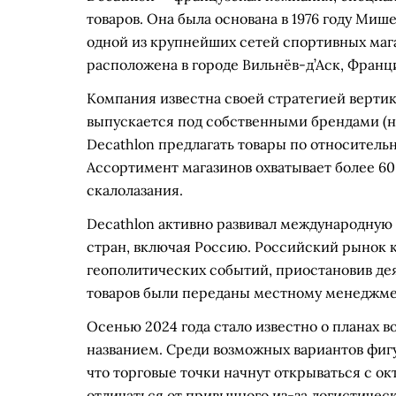
товаров. Она была основана в 1976 году Ми
одной из крупнейших сетей спортивных маг
расположена в городе Вильнёв-д’Аск, Франц
Компания известна своей стратегией вертик
выпускается под собственными брендами (на
Decathlon предлагать товары по относитель
Ассортимент магазинов охватывает более 60 
скалолазания.
Decathlon активно развивал международную 
стран, включая Россию. Российский рынок к
геополитических событий, приостановив дея
товаров были переданы местному менеджме
Осенью 2024 года стало известно о планах в
названием. Среди возможных вариантов фигу
что торговые точки начнут открываться с о
отличаться от привычного из-за логистичес