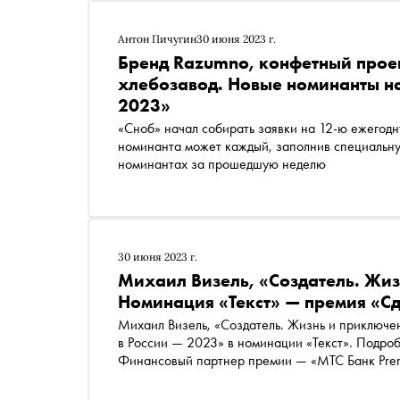
Антон Пичугин
30 июня 2023 г.
Бренд Razumno, конфетный прое
хлебозавод. Новые номинанты н
2023»
«Сноб» начал собирать заявки на 12-ю ежегод
номинанта может каждый, заполнив специальную форму . Сегодня рассказываем о самых интересных
номинантах за прошедшую неделю
30 июня 2023 г.
Михаил Визель, «Создатель. Жи
Номинация «Текст» — премия «Сд
Михаил Визель, «Создатель. Жизнь и приключ
в России — 2023» в номинации «Текст». Подроб
Финансовый партнер премии — «МТС Банк Premi
Партнер номинации «Теория и практика важных