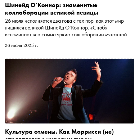
Шинейд О’Коннор: знаменитые
коллаборации великой певицы
26 июля исполняется два года с тех пор, как этот мир
лишился великой Шинейд О’Коннор. «Сноб»
вспоминает все самые яркие коллаборации мятежной
певицы — от U2 и Massive Attack до Моби и Питера
26 июля 2025 г.
Гэбриела
Культура отмены. Как Моррисси (не)