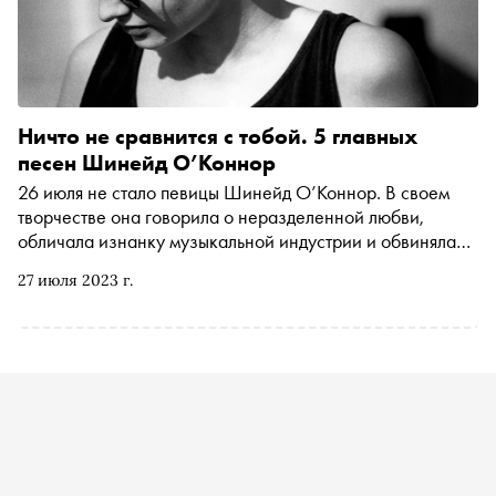
Ничто не сравнится с тобой. 5 главных
песен Шинейд О’Коннор
26 июля не стало певицы Шинейд О’Коннор. В своем
творчестве она говорила о неразделенной любви,
обличала изнанку музыкальной индустрии и обвиняла
правительство Великобритании в уничтожении
27 июля 2023 г.
ирландского народа. Больше про главные песни
О’Коннор — в материале «Сноба»