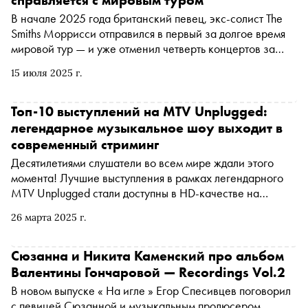
справляется с мировым туром
В начале 2025 года британский певец, экс-солист The
Smiths Моррисси отправился в первый за долгое время
мировой тур — и уже отменил четверть концертов за
пару дней до назначенных дат. Автор «Сноба» Егор
15 июля 2025 г.
Спесивцев полетел на отмененное выступление в
Стамбул — и теперь делится впечатлениями и объясняет,
почему злиться на Мозза неправильно (хотя и очень
Топ-10 выступлений на MTV Unplugged:
хочется)
легендарное музыкальное шоу выходит в
современный стриминг
Десятилетиями слушатели во всем мире ждали этого
момента! Лучшие выступления в рамках легендарного
MTV Unplugged стали доступны в HD-качестве на
стриминге Paramount+. По этому поводу «Сноб» решил
26 марта 2025 г.
вспомнить самые удачные анплагды за всю историю шоу
— от Шинейд О’Коннор до Бьорк, от Пола Маккартни до
Nirvana. MTV Unplugged — телешоу канала MTV,
Сюзанна и Никита Каменский про альбом
участники которого исполняют свои песни на
Валентины Гончаровой — Recordings Vol.2
акустических музыкальных инструментах. Слово
В новом выпуске « На игле » Егор Спесивцев поговорил
unplugged в переводе с английского означает буквально
с певицей Сюзанной и музыкальным продюсером