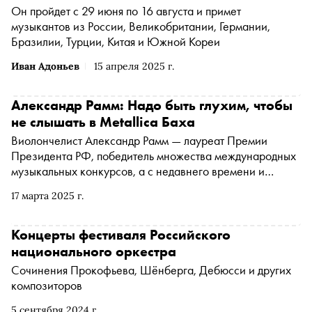
Он пройдет с 29 июня по 16 августа и примет
музыкантов из России, Великобритании, Германии,
Бразилии, Турции, Китая и Южной Кореи
Иван Адоньев
15 апреля 2025 г.
Александр Рамм: Надо быть глухим, чтобы
не слышать в Metallica Баха
Виолончелист Александр Рамм — лауреат Премии
Президента РФ, победитель множества международных
музыкальных конкурсов, а с недавнего времени и
многодетный отец — рассказал Юлии Кравцовой о
17 марта 2025 г.
врожденном слухе, неудачном опыте с виолончелью
Страдивари и о том, как он чуть не стал рокером
Концерты фестиваля Российского
национального оркестра
Сочинения Прокофьева, Шёнберга, Дебюсси и других
композиторов
5 сентября 2024 г.