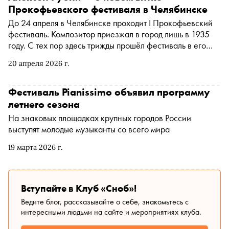
Прокофьевского фестиваля в Челябинске
До 24 апреля в Челябинске проходит I Прокофьевский
фестиваль. Композитор приезжал в город лишь в 1935
году. С тех пор здесь трижды прошёл фестиваль в его
честь, ему установили памятник, его именем назван
20 апреля 2026 г.
филармонический зал и даже мелодия концертного
звонка — фрагмент арии Кутузова из оперы «Война и
мир». Накануне события музыкальный журналист Мария
Фестиваль Pianissimo объявил программу
Невидимова поговорила с художественным
летнего сезона
руководителем фестиваля, главным дирижёром
На знаковых площадках крупных городов России
Челябинского симфонического оркестра Алексеем
выступят молодые музыканты со всего мира
Рубиным об обновлённой концепции и судьбе музыки
Прокофьева
19 марта 2026 г.
Вступайте в Клуб «Сноб»!
Ведите блог, рассказывайте о себе, знакомьтесь с
интересными людьми на сайте и мероприятиях клуба.