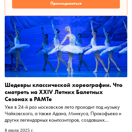
Присоединиться
Шедевры классической хореографии. Что
смотреть на XXIV Летних Балетных
Сезонах в РАМТе
Уже в 24-й раз московское лето проходит под музыку
Чайковского, а также Адана, Минкуса, Прокофьева и
других легендарных композиторов, создавших
классический репертуар мировой балетной сцены. До
8 июля 2025 г.