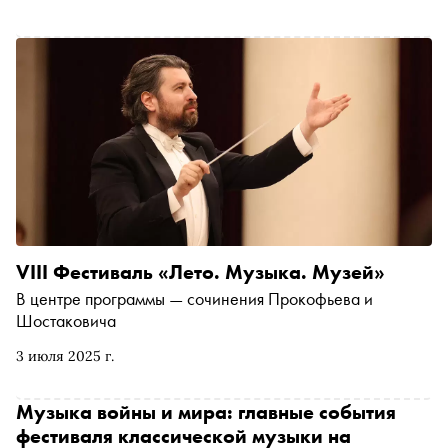
28 августа на сцене Российского академического
Молодежного театра идут Летние Балетные Сезоны —
классика нон-стоп в исполнении четырех танцевальных
коллективов. Всего за два месяца покажут 76
спектаклей в сопровождении оркестра. Рассказываем о
постановках, которые нельзя пропустить
VIII Фестиваль «Лето. Музыка. Музей»
В центре программы — сочинения Прокофьева и
Шостаковича
3 июля 2025 г.
Музыка войны и мира: главные события
фестиваля классической музыки на