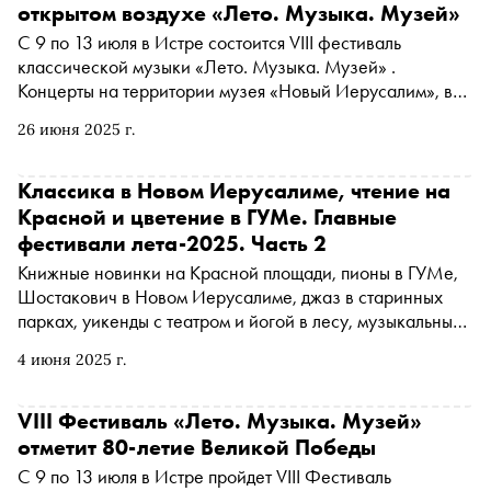
открытом воздухе «Лето. Музыка. Музей»
С 9 по 13 июля в Истре состоится VIII фестиваль
классической музыки «Лето. Музыка. Музей» .
Концерты на территории музея «Новый Иерусалим», в
которых примут участие самые яркие оркестры и
26 июня 2025 г.
солисты, пройдут в формате опен-эйр. Уникальность
фестиваля, который ежегодно проводится музеем
«Новый Иерусалим» совместно с Московской
Классика в Новом Иерусалиме, чтение на
областной филармонией при поддержке Министерства
Красной и цветение в ГУМе. Главные
культуры Российской Федерации и Министерства
фестивали лета-2025. Часть 2
культуры и туризма Московской области, — в
Книжные новинки на Красной площади, пионы в ГУМе,
объединении музыки, ландшафта и исторического
Шостакович в Новом Иерусалиме, джаз в старинных
места. «Сноб» рассказывает, что ждет слушателей на
парках, уикенды с театром и йогой в лесу, музыкальный
каждом из пяти летних вечеров
трибьют Майку Науменко и другие активности этого
4 июня 2025 г.
лета, гид по которым продолжает «Сноб»
VIII Фестиваль «Лето. Музыка. Музей»
отметит 80-летие Великой Победы
С 9 по 13 июля в Истре пройдет VIII Фестиваль