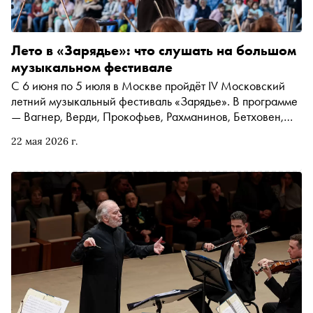
Лето в «Зарядье»: что слушать на большом
музыкальном фестивале
С 6 июня по 5 июля в Москве пройдёт IV Московский
летний музыкальный фестиваль «Зарядье». В программе
— Вагнер, Верди, Прокофьев, Рахманинов, Бетховен,
оперные премьеры, редкие оратории и open-air в парке.
22 мая 2026 г.
«Сноб» выбрал главные концерты