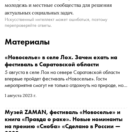
молодежь и местные сообщества для решения
актуальных социальных задач.
Искусственный интеллект может ошибаться, поэтому
перепроверяйте ответы.
Материалы
«Новоселье» в селе Лох. Зачем ехать на
фестиваль в Саратовской области
5 августа в селе Лох на севере Саратовской области
впервые пройдет фестиваль «Новоселье». Гости
мероприятия смогут не только отдохнуть на природе, но и
увидеть фрески конца XIX века в местном храме,
1 августа 2023 г.
научиться косить траву ручной косой, попариться в бане
и послушать концерт Валоди Каспия
Музей ZAMAN, фестиваль «Новоселье» и
книга «Правда о раке». Новые номинанты
на премию «Сноба» «Сделано в России —