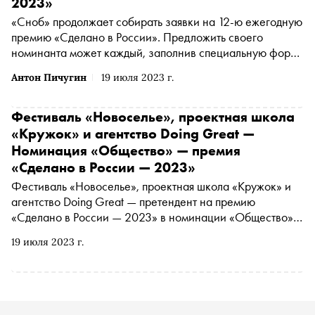
2023»
«Сноб» продолжает собирать заявки на 12-ю ежегодную
премию «Сделано в России». Предложить своего
номинанта может каждый, заполнив специальную форму
. Сегодня рассказываем о самых интересных
Антон Пичугин
19 июля 2023 г.
номинантах за прошедшую неделю
Фестиваль «Новоселье», проектная школа
«Кружок» и агентство Doing Great —
Номинация «Общество» — премия
«Сделано в России — 2023»
Фестиваль «Новоселье», проектная школа «Кружок» и
агентство Doing Great — претендент на премию
«Сделано в России — 2023» в номинации «Общество».
Подробнее о проекте читайте в материале «Сноба».
19 июля 2023 г.
Финансовый партнер премии — «МТС Банк
Premium&Private». Технологический партнер —
«Аквариус». Партнер номинации «Теория и практика
важных дел» — «Россия — страна возможностей»