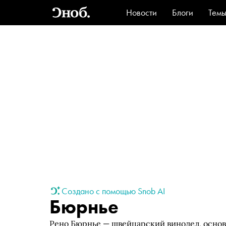
Новости
Блоги
Тем
Стиль
Ви
Создано с помощью Snob AI
Бюрнье
Рено Бюрнье — швейцарский винодел, основ