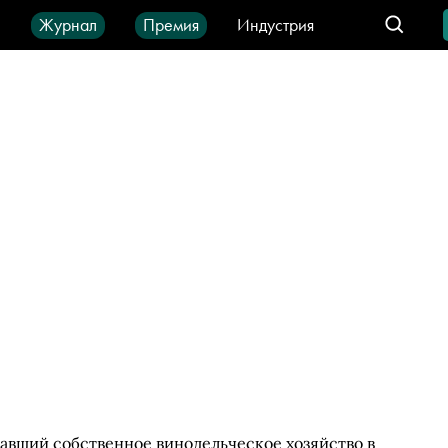
ы
Журнал
Премия
Индустрия
део
Город
IT-продукты
авший собственное винодельческое хозяйство в