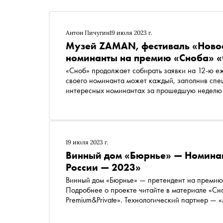
Антон Пичугин
19 июля 2023 г.
Музей ZAMAN, фестиваль «Новос
номинанты на премию «Сноба» «
«Сноб» продолжает собирать заявки на 12-ю е
своего номинанта может каждый, заполнив специальную форму . Сегодня рассказываем о самых
интересных номинантах за прошедшую неделю
19 июля 2023 г.
Винный дом «Бюрнье» — Номинац
России — 2023»
Винный дом «Бюрнье» — претендент на премию 
Подробнее о проекте читайте в материале «С
Premium&Private». Технологический партнер — 
важных дел» — «Россия — страна возможносте