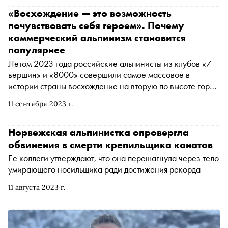
«Восхождение — это возможность
почувствовать себя героем». Почему
коммерческий альпинизм становится
популярнее
Летом 2023 года российские альпинисты из клубов «7
вершин» и «8000» совершили самое массовое в
истории страны восхождение на вторую по высоте гору
мира — К2 (Чогори), находящуюся в Пакистане. Как
11 сентября 2023 г.
прошла экспедиция и почему альпинизм становится все
популярнее — в материале «Сноба»
Норвежская альпинистка опровергла
обвинения в смерти крепильщика канатов
Ее коллеги утверждают, что она перешагнула через тело
умирающего носильщика ради достижения рекорда
11 августа 2023 г.