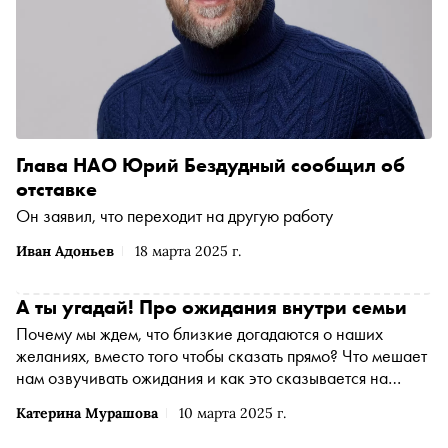
Глава НАО Юрий Бездудный сообщил об
отставке
Он заявил, что переходит на другую работу
Иван Адоньев
18 марта 2025 г.
А ты угадай! Про ожидания внутри семьи
Почему мы ждем, что близкие догадаются о наших
желаниях, вместо того чтобы сказать прямо? Что мешает
нам озвучивать ожидания и как это сказывается на
семейных отношениях? История Марата и его жены,
Катерина Мурашова
10 марта 2025 г.
которой делится психолог Катерина Мурашова, — еще
одно напоминание о том, как легко запутаться в