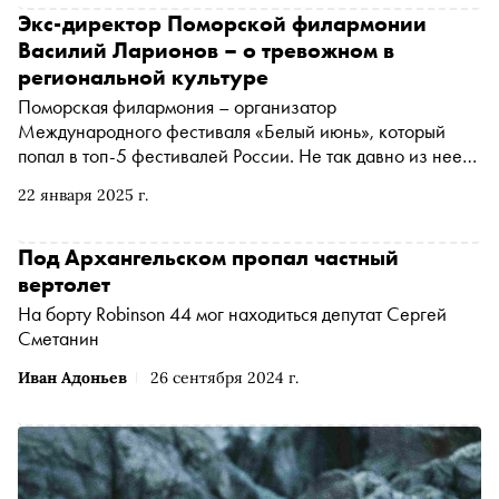
недосказанностях и сколько свободы может принести
Экс-директор Поморской филармонии
простой разговор
Василий Ларионов – о тревожном в
региональной культуре
Поморская филармония – организатор
Международного фестиваля «Белый июнь», который
попал в топ-5 фестивалей России. Не так давно из нее
ушли сотрудники, которые занимались этим проектом, а
22 января 2025 г.
потом и директор Василий Ларионов. Он рассказал
«Снобу» о том, почему это произошло
Под Архангельском пропал частный
вертолет
На борту Robinson 44 мог находиться депутат Сергей
Сметанин
Иван Адоньев
26 сентября 2024 г.