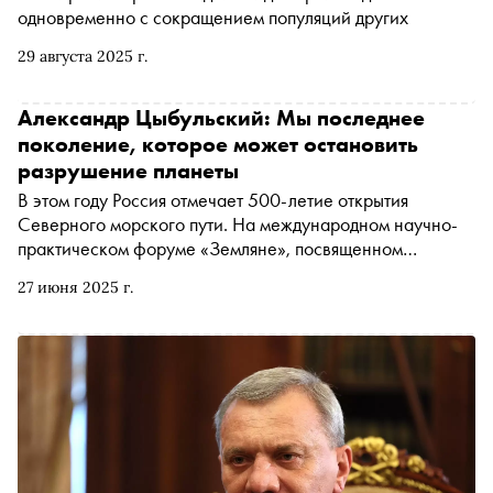
одновременно с сокращением популяций других
29 августа 2025 г.
Александр Цыбульский: Мы последнее
поколение, которое может остановить
разрушение планеты
В этом году Россия отмечает 500-летие открытия
Северного морского пути. На международном научно-
практическом форуме «Земляне», посвященном
вопросам экологии, губернатор Архангельской области
27 июня 2025 г.
Александр Цыбульский рассказал «Снобу» о том, как
найти баланс между развитием экономики и
сохранением арктической природы, какие мифы об
экологической повестке сегодня существуют, насколько
уязвима экосистема Арктики и почему
нефтепереработка спасает китов