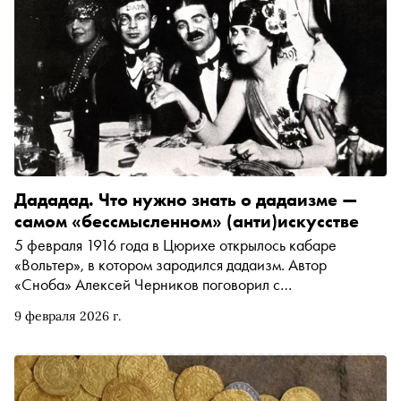
Дададад. Что нужно знать о дадаизме —
самом «бессмысленном» (анти)искусстве
5 февраля 1916 года в Цюрихе открылось кабаре
«Вольтер», в котором зародился дадаизм. Автор
«Сноба» Алексей Черников поговорил с
исследователем этого направления, авангардоведом
9 февраля 2026 г.
Константином Дудаковым-Кашуро о том, чему может
научить Дада в эпоху фейковых новостей и постправды,
чем опасно стадное восхищение Моной Лизой, почему
вредно видеть в искусстве концентрат красоты, и почему