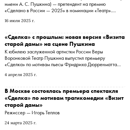
имени А. С. Пушкина) — претендент на премию
«Сделано в России — 2025» в номинации «Театр».
Подробнее о проекте читайте в материале «Сноба»
16 июля 2025 г.
«Сделка» с прошлым: новая версия «Визита
старой дамы» на сцене Пушкина
К юбилею заслуженной артистки России Веры
Воронковой Театр Пушкина выпустил премьеру
«Сделка» по мотивам пьесы Фридриха Дюрренматта
«Визит старой дамы». Режиссер Игорь Теплов и
4 апреля 2025 г.
драматург Алексей Житковский переработали
оригинальный текст, отказались от некоторых
персонажей, но сохранили основную сюжетную линию.
В Москве состоялась премьера спектакля
Спектакль стал ярким бенефисом Веры Воронковой,
«Сделка» по мотивам трагикомедии «Визит
трогательной историей о любви, не подвластной
старой дамы»
времени, и пугающим рассказом о том, как легко
Режиссер — Игорь Теплов
человек теряет себя в стремлении к богатству
24 марта 2025 г.