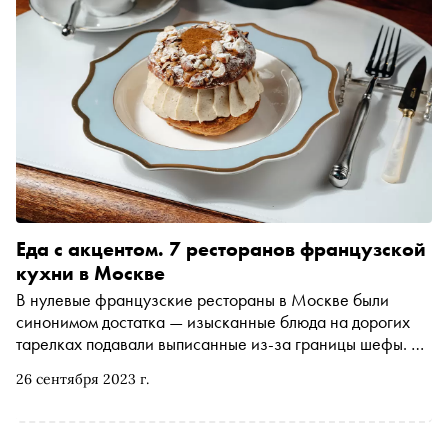
Еда с акцентом. 7 ресторанов французской
кухни в Москве
В нулевые французские рестораны в Москве были
синонимом достатка — изысканные блюда на дорогих
тарелках подавали выписанные из-за границы шефы. В
десятые интерес к этому направлению начал
26 сентября 2023 г.
ослабевать, на авансцену вышли итальянская, японская
и китайская кухни. Но сегодня мода на французские
рестораны вновь возвращается в столицу. В городе