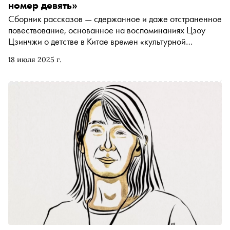
номер девять»
Сборник рассказов — сдержанное и даже отстраненное
повествование, основанное на воспоминаниях Цзоу
Цзинчжи о детстве в Китае времен «культурной
революции». В 2023 году издание попало в лонг-лист
18 июля 2025 г.
Международной Букеровской премии. В России книга
вышла в издательстве NoAge в переводе Ольги
Козловой. «Сноб» публикует отрывок