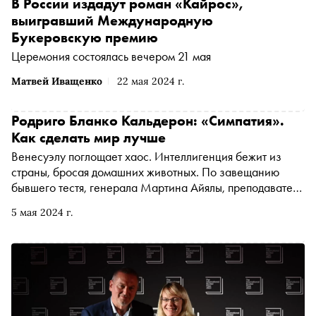
В России издадут роман «Кайрос»,
выигравший Международную
Букеровскую премию
Церемония состоялась вечером 21 мая
Матвей Иващенко
22 мая 2024 г.
Родриго Бланко Кальдерон: «Симпатия».
Как сделать мир лучше
Венесуэлу поглощает хаос. Интеллигенция бежит из
страны, бросая домашних животных. По завещанию
бывшего тестя, генерала Мартина Айялы, преподаватель
киноклуба Улисес должен обустроить приют для
5 мая 2024 г.
бездомных собак. Компанию ему составит экс-
возлюбленная Надин и несколько неравнодушных
энтузиастов. Изданный No Age в переводе Дарьи
Синицыной роман о выживании и обретении
человечности в эпоху перемен вошел в этом году в лонг-
лист Международной Букеровской премии. «Сноб»
публикует две главы