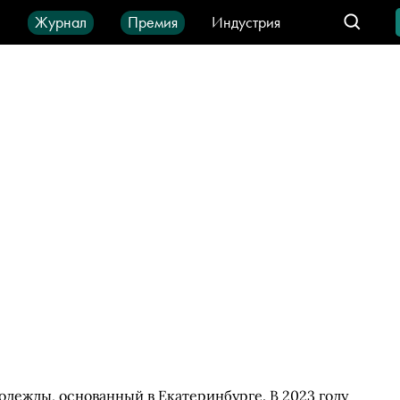
ы
Журнал
Премия
Индустрия
део
Город
IT-продукты
одежды, основанный в Екатеринбурге. В 2023 году