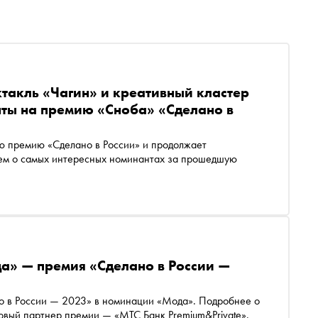
такль «Чагин» и креативный кластер
нты на премию «Сноба» «Сделано в
ю премию «Сделано в России» и продолжает
аем о самых интересных номинантах за прошедшую
а» — премия «Сделано в России —
но в России — 2023» в номинации «Мода». Подробнее о
овый партнер премии — «МТС Банк Premium&Private».