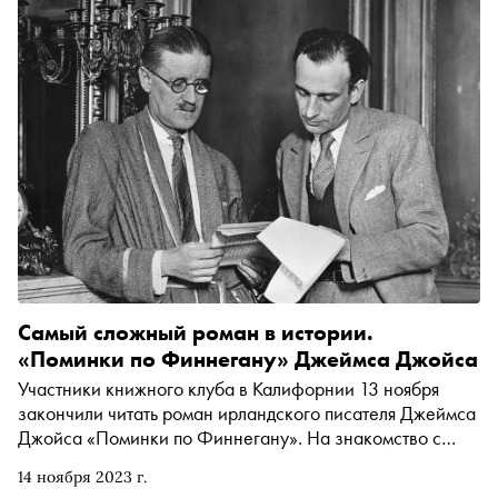
Самый сложный роман в истории.
«Поминки по Финнегану» Джеймса Джойса
Участники книжного клуба в Калифорнии 13 ноября
закончили читать роман ирландского писателя Джеймса
Джойса «Поминки по Финнегану». На знакомство с
этой работой у них ушло 28 лет. Кто такой Джеймс
14 ноября 2023 г.
Джойс и почему читать его книгу так сложно — в