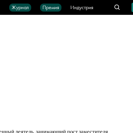
ы
Журнал
Премия
Индустрия
део
Город
IT-продукты
венный деятель, занимающий пост заместителя