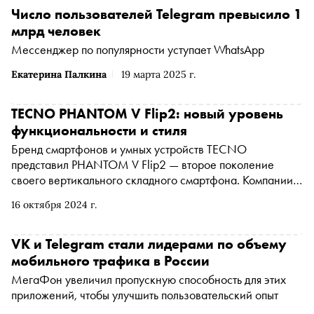
Число пользователей Telegram превысило 1
млрд человек
Мессенджер по популярности уступает WhatsApp
Екатерина Палкина
19 марта 2025 г.
TECNO PHANTOM V Flip2: новый уровень
функциональности и стиля
Бренд смартфонов и умных устройств TECNO
представил PHANTOM V Flip2 — второе поколение
своего вертикального складного смартфона. Компании
удалось сильно продвинуться в преодолении трех
16 октября 2024 г.
главных проблем всех «раскладушек»: прочность,
высокая стоимость и время автономной работы. Но это
далеко не все достоинства новинки. Подробности — в
VK и Telegram стали лидерами по объему
материале «Сноба»
мобильного трафика в России
МегаФон увеличил пропускную способность для этих
приложений, чтобы улучшить пользовательский опыт