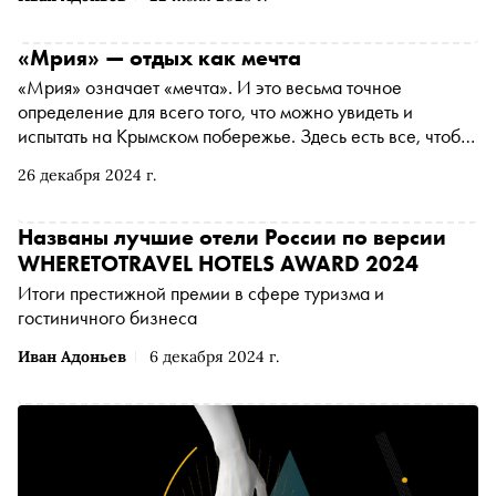
«Мрия» — отдых как мечта
«Мрия» означает «мечта». И это весьма точное
определение для всего того, что можно увидеть и
испытать на Крымском побережье. Здесь есть все, чтобы
отдохнуть с комфортом: стильные виллы, винные
26 декабря 2024 г.
дегустации на высоте, йога на пляже, чайные церемонии
в японском саду, а главное — люди, которые уже десять
лет создают высочайший уровень гостеприимства
Названы лучшие отели России по версии
WHERETOTRAVEL HOTELS AWARD 2024
Итоги престижной премии в сфере туризма и
гостиничного бизнеса
Иван Адоньев
6 декабря 2024 г.