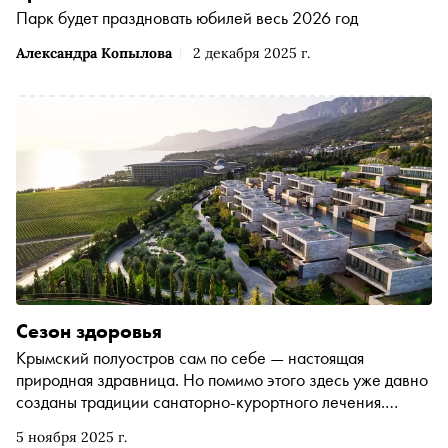
Парк будет праздновать юбилей весь 2026 год
Александра Копылова
2 декабря 2025 г.
Сезон здоровья
Крымский полуостров сам по себе — настоящая
природная здравница. Но помимо этого здесь уже давно
созданы традиции санаторно-курортного лечения.
Сегодня передовые курорты продолжают поддерживать
5 ноября 2025 г.
и развивать эти традиции, дополняя их современными