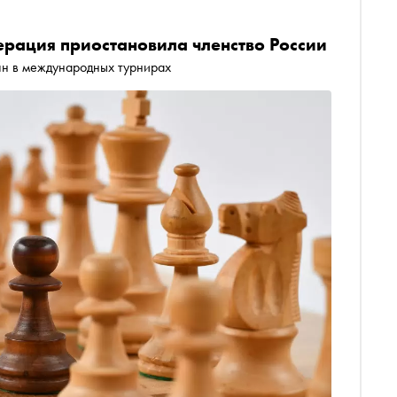
ация приостановила членство России
ян в международных турнирах