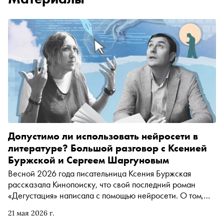
Допустимо ли использовать нейросети в
литературе? Большой разговор с Ксенией
Буржской и Сергеем Шаргуновым
Весной 2026 года писательница Ксения Буржская
рассказала Кинопоиску, что свой последний роман
«Дегустация» написала с помощью нейросети. О том,
нужна ли маркировка «Написано с ИИ» и в каких
21 мая 2026 г.
случаях её следует применять, повышенных требованиях