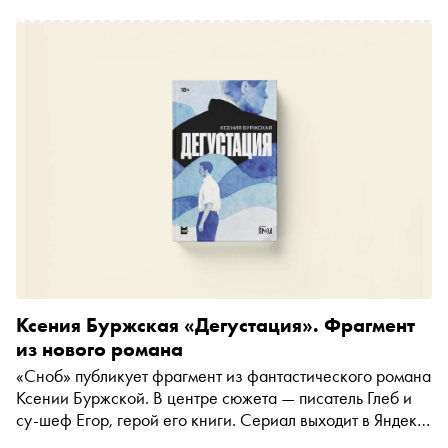
к писателям, «книжных сериалах» и литературных
«ляпах» в мире до интернета (помните такой?) автор
«Сноба» Егор Спесивцев поговорил с самой Ксенией и
писателем, главным редактором журнала «Юность»
Сергеем Шаргуновым (к нейросетям, как и к сладкой
овсяной каше, у него сохраняется предрассудок)
Ксения Буржская «Дегустация». Фрагмент
из нового романа
«Сноб» публикует фрагмент из фантастического романа
Ксении Буржской. В центре сюжета — писатель Глеб и
су-шеф Егор, герой его книги. Сериал выходит в Яндекс
Книгах, а печатная версия — в издательстве