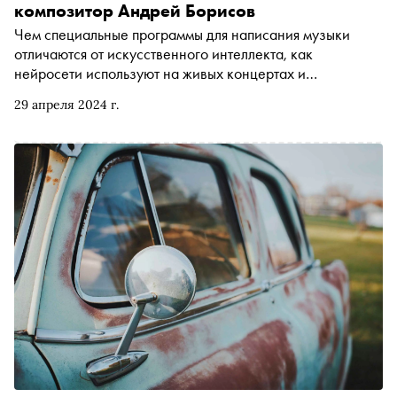
композитор Андрей Борисов
Чем специальные программы для написания музыки
отличаются от искусственного интеллекта, как
нейросети используют на живых концертах и
распространяется ли авторское право на мелодии,
29 апреля 2024 г.
созданные ИИ, — «Сноб» узнал у Андрея Борисова,
композитора, преподавателя и звукорежиссера