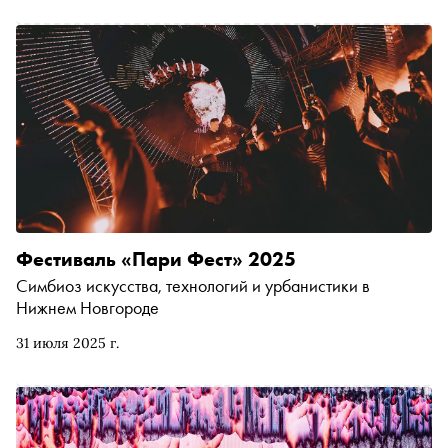
В разговоре со «Снобом» художники Anna Nova Gallery
— Денис Патракеев, Марья Дмитриева, Влад Кульков,
Анна Андржиевская — поделились историями создания
своих работ, а также рассказали о переходе от архива к
обновлённой форме и о сотворчестве с кураторами
проекта — Артёмом Морозом и Анной Гагариной
Фестиваль «Пари Фест» 2025
Симбиоз искусства, технологий и урбанистики в
Нижнем Новгороде
31 июля 2025 г.