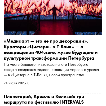
«Медиаарт — это не про декорации».
Кураторы «Цистерны x Т-Банк» — о
возвращении 404.zero, музее будущего и
культурной трансформации Петербурга
На месте бывшего пивзавода на юге Петербурга
сегодня создаются медиаинсталляции мирового уровня
— в «Цистерне × Т-Банк», новом пространстве
современного искусства, открылась выставка «404
24 июля 2025 г.
Museum». Её авторы — культовый дуэт 404.zero, чьи
работы знают в Нью-Йорке, Токио и Лондоне, —
вернулись в родной город с проектом, сочетающим
Планетарий, Кремль и Колизей: три
цифровую поэзию, архитектуру и математическую
маршрута по фестивалю INTERVALS
точность. Их инсталляции оживают в реальном времени,