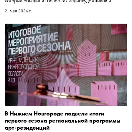
который объединит более 30 медиахудожников и
международных студий из России, Франции, Японии,
21 мая 2024 г.
Нидерландов и США. «Сноб» поговорил с командой
фестиваля о Студенческом конструкторском бюро
«Прометей», российском медиаискусстве и художниках
— участниках этого года
В Нижнем Новгороде подвели итоги
первого сезона региональной программы
арт-резиденций