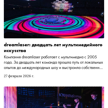
dreamlaser: двадцать лет мультимедийного
искусства
Компания dreamlaser работает с мультимедиа с 2005
года. За двадцать лет команда прошла путь от локальных
опытов до международных шоу и выстроила собственное
производство. В 2023 году у них открылся офис на
27 февраля 2026 г.
Ближнем Востоке. При этом штаб-квартира остаётся в
Нижнем Новгороде. Там компания развивает фестиваль
медиаискусства INTERVALS и экспериментальное
пространство «ЦЕХ *». «Сноб» собрал ключевые
проекты dreamlaser