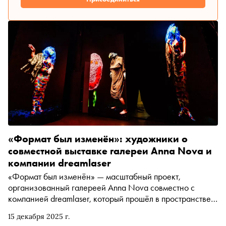
«Формат был изменён»: художники о
совместной выставке галереи Anna Nova и
компании dreamlaser
«Формат был изменён» — масштабный проект,
организованный галереей Anna Nova совместно с
компанией dreamlaser, который прошёл в пространстве
ЦЕХ *. Выставка была приурочена к 20-летию
15 декабря 2025 г.
институций и пятилетнему юбилею пространства ЦЕХ *.