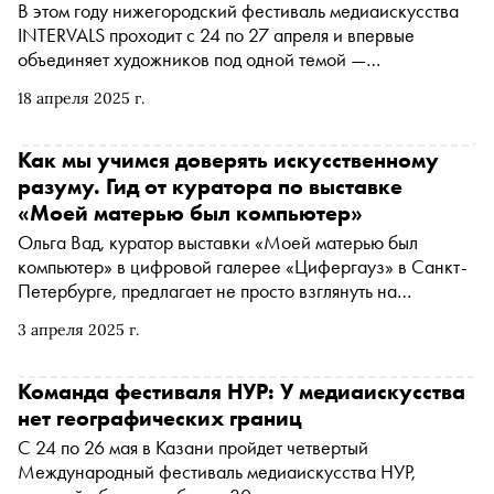
В этом году нижегородский фестиваль медиаискусства
превращая пространство в живой организм, где код
INTERVALS проходит с 24 по 27 апреля и впервые
становится художником, а лазер — инструментом для
объединяет художников под одной темой —
тонкой настройки восприятия. «Сноб» поговорил с
«Траектории». Работы 25 художников из десяти стран
кураторами проекта — медиапродюсером Алексеем
18 апреля 2025 г.
временно разместятся в разных уголках Нижнего
Онацко и креативным директором Dreamlaser Андреем
Новгорода. Зрители смогут на практике понять замысел
Тубольцевым — о возвращении 404.zero, идее музея
заявленной темы, путешествуя по городу в поисках арт-
Как мы учимся доверять искусственному
будущего и трансформации культурного ландшафта
объектов, в перерывах останавливаясь на лекторий и
разуму. Гид от куратора по выставке
Петербурга
дегустацию спешл-меню в местных заведениях. Три
«Моей матерью был компьютер»
траектории, открывающие Нижний Новгород заново в
Ольга Вад, куратор выставки «Моей матерью был
этот уикенд, — в гиде «Сноба» по фестивалю INTERVALS
компьютер» в цифровой галерее «Цифергауз» в Санкт-
Петербурге, предлагает не просто взглянуть на
искусственный интеллект как на технологический
3 апреля 2025 г.
феномен, но и прожить этапы сложных, почти интимных
отношений с ним — от первобытного страха до
осознания партнерских возможностей
Команда фестиваля НУР: У медиаискусства
нет географических границ
С 24 по 26 мая в Казани пройдет четвертый
Международный фестиваль медиаискусства НУР,