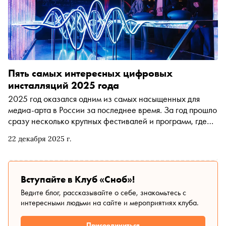
Пять самых интересных цифровых
инсталляций 2025 года
2025 год оказался одним из самых насыщенных для
медиа-арта в России за последнее время. За год прошло
сразу несколько крупных фестивалей и программ, где
цифровые инсталляции стали не дополнением, а
22 декабря 2025 г.
главным событием — с серьёзными бюджетами, сложным
продакшеном и вниманием к зрителю. Важная деталь:
значительная часть этих работ была показана в
регионах, а не только в Москве и Петербурге. «Сноб»
Вступайте в Клуб «Сноб»!
выбрал пять самых интересных цифровых инсталляций
Ведите блог, рассказывайте о себе, знакомьтесь с
года
интересными людьми на сайте и мероприятиях клуба.
Присоединиться