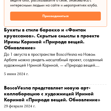
Ведите блог, рассказывайте о себе, знакомьтесь с
интересными людьми на сайте и мероприятиях клуба.
Присоединиться
Букеты в стиле барокко и «Фонтан
круассанов». Скрытые смыслы в проекте
Ирины Кориной «Природа вещей.
Обновление»
До 1 августа в пространстве BoscoVesna на Новом
Арбате можно увидеть масштабный проект, созданный
художницей Ириной Кориной, — «Природа вещей.
Обновление». Арт-объекты — которые все вместе
5 июня 2024 г.
задуманы как единый визуальный роман с несколькими
главами — располагаются в разных частях торгового
центра: от фасада до атриума внутри здания. О том, что
BoscoVesna представляет новую арт-
таят в себе загадочные инсталляции на территории
коллаборацию с художницей Ириной
модного магазина в центре Москвы, «Сноб» поговорил
Кориной «Природа вещей. Обновление»
с Ириной Кориной
29 февраля 2024 г.