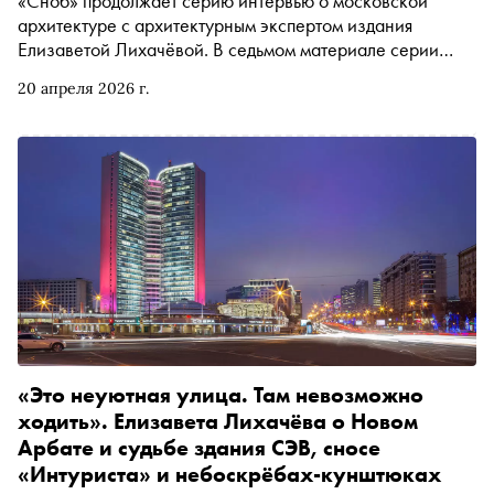
«Сноб» продолжает серию интервью о московской
архитектуре с архитектурным экспертом издания
Елизаветой Лихачёвой. В седьмом материале серии
обсудили, как преобразилась Москва при главном
20 апреля 2026 г.
архитекторе Сергее Кузнецове, чем вообще занимается
главный архитектор, как его работа изменилась с
советских времён, кому (не) стоит занимать эту
должность — и какие события из архитектурной истории
нашей столицы определили её современный облик: от
Ивана Третьего и войны с Наполеоном (дело не только в
пожаре!) до сталинского генплана, который живее всех
живых
«Это неуютная улица. Там невозможно
ходить». Елизавета Лихачёва о Новом
Арбате и судьбе здания СЭВ, сносе
«Интуриста» и небоскрёбах-кунштюках