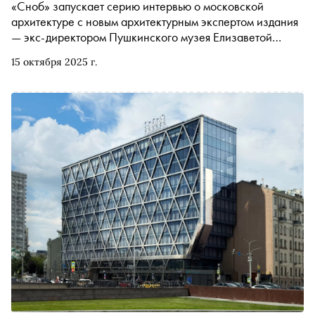
«Сноб» запускает серию интервью о московской
архитектуре с новым архитектурным экспертом издания
— экс-директором Пушкинского музея Елизаветой
Лихачевой. В первом материале автор «Сноба» Егор
15 октября 2025 г.
Спесивцев поговорил с ней о возникновении и сложной
судьбе Нового Арбата, здании СЭВ и перспективах
строительства нового небоскреба, снесённой гостинице
«Интурист» и модернистских зданиях Москвы, которые
скоро могут исчезнуть (и это необязательно плохо)